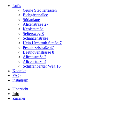
Lofts
Grüne Stadtterrassen
Eichgärtenallee
Südanlage
Alicenstraße 27
Keplerstraße
Seltersweg 8
Schanzenstraße
Hein Heckroth Straße 7
Pestalozzistraße 47
Beethovenstrasse 8
Alicenstraße 2
Alicenstraße 4
Schiffenberger Weg 16
Kontakt
FAQ
instagram
Übersicht
Info
Zimmer