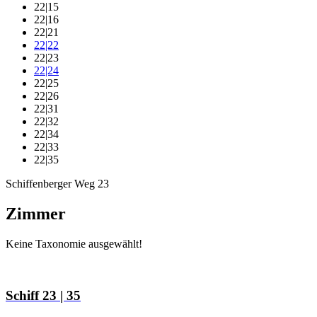
22|15
22|16
22|21
22|22
22|23
22|24
22|25
22|26
22|31
22|32
22|34
22|33
22|35
Schiffenberger Weg 23
Zimmer
Keine Taxonomie ausgewählt!
Schiff 23 | 35