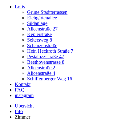
Lofts
Grüne Stadtterrassen
Eichgärtenallee
Südanlage
Alicenstraße 27
Keplerstraße
Seltersweg 8
Schanzenstraße
Hein Heckroth Straße 7
Pestalozzistraße 47
Beethovenstrasse 8
Alicenstraße 2
Alicenstraße 4
Schiffenberger Weg 16
Kontakt
FAQ
instagram
Übersicht
Info
Zimmer