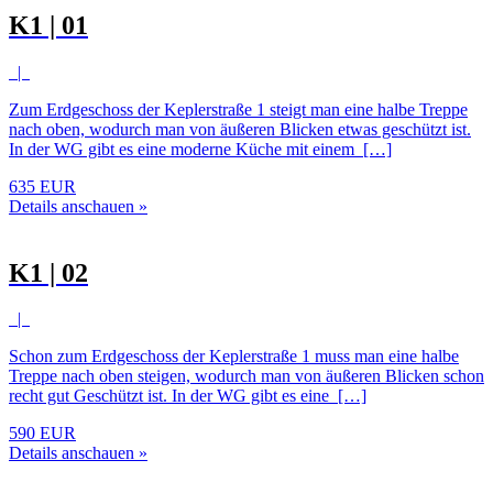
K1 | 01
|
Zum Erdgeschoss der Keplerstraße 1 steigt man eine halbe Treppe
nach oben, wodurch man von äußeren Blicken etwas geschützt ist.
In der WG gibt es eine moderne Küche mit einem […]
635 EUR
Details anschauen »
K1 | 02
|
Schon zum Erdgeschoss der Keplerstraße 1 muss man eine halbe
Treppe nach oben steigen, wodurch man von äußeren Blicken schon
recht gut Geschützt ist. In der WG gibt es eine […]
590 EUR
Details anschauen »