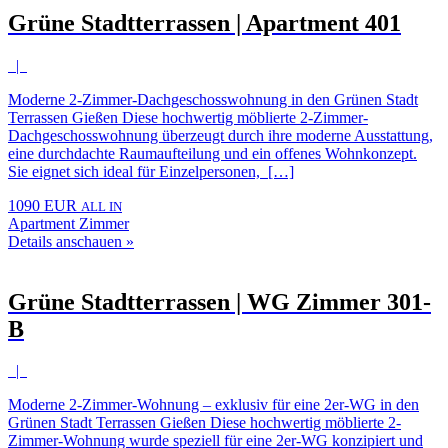
Grüne Stadtterrassen | Apartment 401
|
Moderne 2-Zimmer-Dachgeschosswohnung in den Grünen Stadt
Terrassen Gießen Diese hochwertig möblierte 2-Zimmer-
Dachgeschosswohnung überzeugt durch ihre moderne Ausstattung,
eine durchdachte Raumaufteilung und ein offenes Wohnkonzept.
Sie eignet sich ideal für Einzelpersonen, […]
1090 EUR
ALL IN
Apartment Zimmer
Details anschauen »
Grüne Stadtterrassen | WG Zimmer 301-
B
|
Moderne 2-Zimmer-Wohnung – exklusiv für eine 2er-WG in den
Grünen Stadt Terrassen Gießen Diese hochwertig möblierte 2-
Zimmer-Wohnung wurde speziell für eine 2er-WG konzipiert und