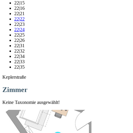
22|15
22|16
22|21
22|22
22|23
22|24
22|25
22|26
22|31
22|32
22|34
22|33
22|35
Keplerstraße
Zimmer
Keine Taxonomie ausgewählt!